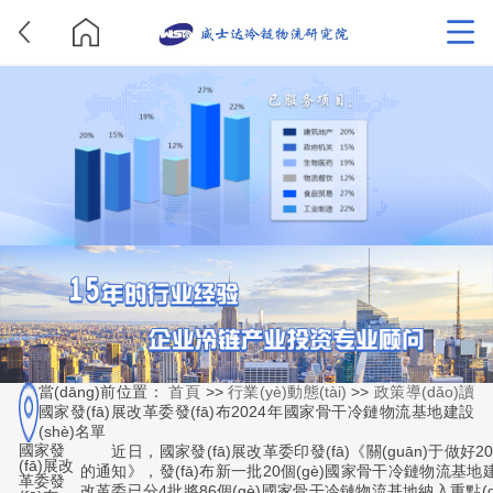
當(dāng)前位置：
首頁
>>
行業(yè)動態(tài)
>>
政策導(dǎo)讀
國家發(fā)展改革委發(fā)布2024年國家骨干冷鏈物流基地建設
(shè)名單
國家發
近日，國家發(fā)展改革委印發(fā)《關(guān)于做
(fā)展改
的通知》，發(fā)布新一批20個(gè)國家骨干冷鏈物流基地建設(
革委發
改革委已分4批將86個(gè)國家骨干冷鏈物流基地納入重點(diǎn