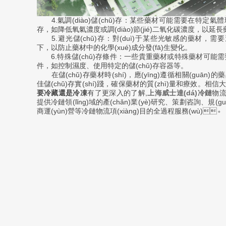
4.氣調(diào)儲(chǔ)存：某些藥材可能需要在特定氣體環(h
存，如降低氧氣濃度或調(diào)節(jié)二氧化碳濃度，以延長
5.避光儲(chǔ)存：對(duì)于某些光敏感的藥材，
下，以防止藥材中的化學(xué)成分發(fā)生變化。
6.特殊儲(chǔ)存條件：一些貴重藥材或特殊藥材可能需要
件，如控制濕度、使用特定的儲(chǔ)存容器等。
在儲(chǔ)存藥材時(shí)，應(yīng)遵循相關(guān)的
佳儲(chǔ)存實(shí)踐，確保藥材的質(zhì)量和療效。相信大
要冷藏還是冷凍
有了更深入的了解,
上海威士達(dá)冷鏈
物
提供冷鏈領(lǐng)域的產(chǎn)業(yè)研究、策劃咨詢、規(guī
商運(yùn)營等冷鏈物流項(xiàng)目的全過程服務(wù)。