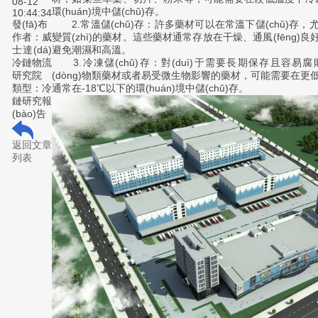
08-12
環(huán)境中儲(chǔ)存。
10:44:34
發(fā)布
2.常溫儲(chǔ)存：許多藥材可以在常溫下儲(chǔ)存
作者：
威
變質(zhì)的藥材。這些藥材通常存放在干燥、通風(fēng)良好
士達(dá)
避免潮濕和高溫。
冷鏈物流
3.冷凍儲(chǔ)存：對(duì)于需要長期保存且容易
研究院
(dòng)物類藥材或者易受微生物影響的藥材，可能需要在更低的
類型：
冷
通常在-18℃以下的環(huán)境中儲(chǔ)存。
鏈研究報
(bào)告
返回文章
列表