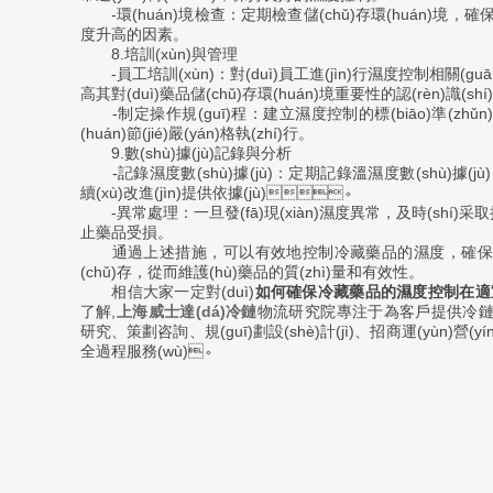
-環(huán)境檢查：定期檢查儲(chǔ)存環(huán)境
度升高的因素。
8.培訓(xùn)與管理
-員工培訓(xùn)：對(duì)員工進(jìn)行濕度控制相關(guān)
高其對(duì)藥品儲(chǔ)存環(huán)境重要性的認(rèn)識(shí
-制定操作規(guī)程：建立濕度控制的標(biāo)準(zhǔn)操作
(huán)節(jié)嚴(yán)格執(zhí)行。
9.數(shù)據(jù)記錄與分析
-記錄濕度數(shù)據(jù)：定期記錄溫濕度數(shù)據(jù
續(xù)改進(jìn)提供依據(jù)。
-異常處理：一旦發(fā)現(xiàn)濕度異常，及時(shí)采取
止藥品受損。
通過上述措施，可以有效地控制冷藏藥品的濕度，確保其
(chǔ)存，從而維護(hù)藥品的質(zhì)量和有效性。
相信大家一定對(duì)
如何確保冷藏藥品的濕度控制在適宜范
了解,
上海威士達(dá)冷鏈
物流研究院專注于為客戶提供冷鏈領(lǐ
研究、策劃咨詢、規(guī)劃設(shè)計(jì)、招商運(yùn)營(
全過程服務(wù)。