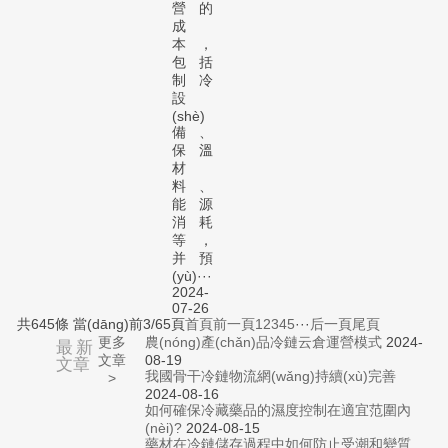
營的
成
本，
包括
制冷
設
(shè)
備、
保溫
材
料、
能源
消耗
等，
并預
(yù)···
2024-
07-26
共645條 當(dāng)前3/65頁
首頁
前一頁
1
2
3
4
5
···
后一頁
尾頁
更多
農(nóng)產(chǎn)品冷鏈云倉運營模式
2024-
最新
文章
08-19
文章
我國骨干冷鏈物流網(wǎng)持續(xù)完善
>
2024-08-16
如何確保冷藏藥品的濕度控制在適宜范圍內
(nèi)?
2024-08-15
藥材在冷鏈儲存過程中如何防止受潮和變質