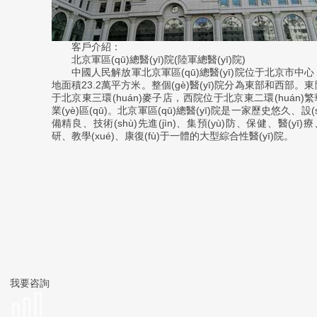
客戶介紹：
北京軍區(qū)總醫(yī)院(陸軍總醫(yī)院)
中國人民解放軍北京軍區(qū)總醫(yī)院位于北京市中心
地面積23.2萬平方米。整個(gè)醫(yī)院分為東部和西部。
于北京東三環(huán)麥子店，西院位于北京東二環(huán)
業(yè)區(qū)。北京軍區(qū)總醫(yī)院是一家歷史悠久、設(s
備精良、技術(shù)先進(jìn)、集預(yù)防、保健、醫(yī)療
研、教學(xué)、康復(fù)于一體的大型綜合性醫(yī)院。
我要咨詢