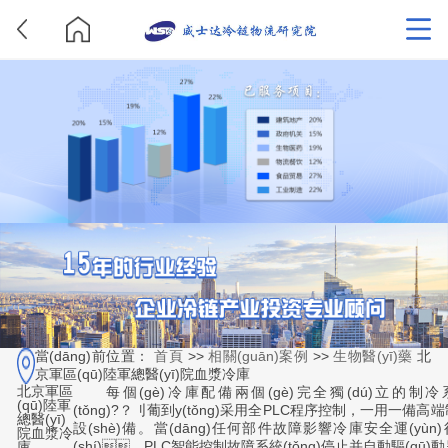
當(dāng)前位置：
首頁
>>
相關(guān)案例
>>
生物醫(yī)藥
北
京軍區(qū)陸軍總醫(yī)院血漿冷庫
北京軍區
每個(gè)冷庫配備兩個(gè)完全獨(dú)立的制冷
(qū)陸軍
(tǒng)?？刂葡到y(tǒng)采用全PLC程序控制，一用一備高
總醫(yī)
設(shè)備。當(dāng)任何部件故障影響冷庫安全運(yùn
院血漿冷
(shí)，PLC智能控制故障系統(tǒng)停止并自動驅(qū)
庫