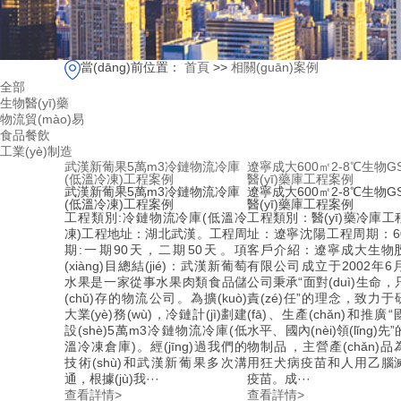
當(dāng)前位置：
首頁
>>
相關(guān)案例
全部
生物醫(yī)藥
物流貿(mào)易
食品餐飲
工業(yè)制造
武漢新葡果5萬m3冷鏈物流冷庫
遼寧成大600㎡2-8℃生物G
(低溫冷凍)工程案例
醫(yī)藥庫工程案例
武漢新葡果5萬m3冷鏈物流冷庫
遼寧成大600㎡2-8℃生物G
(低溫冷凍)工程案例
醫(yī)藥庫工程案例
工程類別:冷鏈物流冷庫(低溫冷
工程類別：醫(yī)藥冷庫工
凍)工程地址：湖北武漢。工程周
址：遼寧沈陽工程周期：6
期:一期90天，二期50天。項
客戶介紹：遼寧成大生物
(xiàng)目總結(jié)：武漢新葡萄
有限公司成立于2002年6月
水果是一家從事水果肉類食品儲
公司秉承“面對(duì)生命
(chǔ)存的物流公司。為擴(kuò)
責(zé)任”的理念，致力于
大業(yè)務(wù)，冷鏈計(jì)劃建
(fā)、生產(chǎn)和推廣
設(shè)5萬m3冷鏈物流冷庫(低
水平、國內(nèi)領(lǐng)先
溫冷凍倉庫)。經(jīng)過我們的
物制品，主營產(chǎn)品
技術(shù)和武漢新葡果多次溝
用狂犬病疫苗和人用乙腦
通，根據(jù)我···
疫苗。成···
查看詳情>
查看詳情>