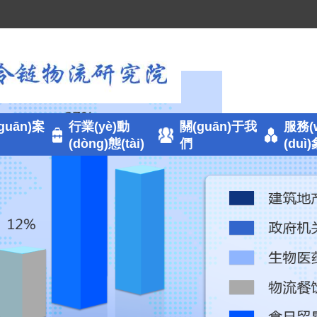
guān)案
行業(yè)動
關(guān)于我
服務(
(dòng)態(tài)
們
(duì
營
物醫(yī)藥
>
流貿(mào)易
)網(wǎng)
品餐飲
(jì)
業(yè)制造