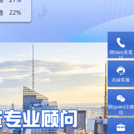
聯(lián)系電
話
在線客服
關(guān)注微
信