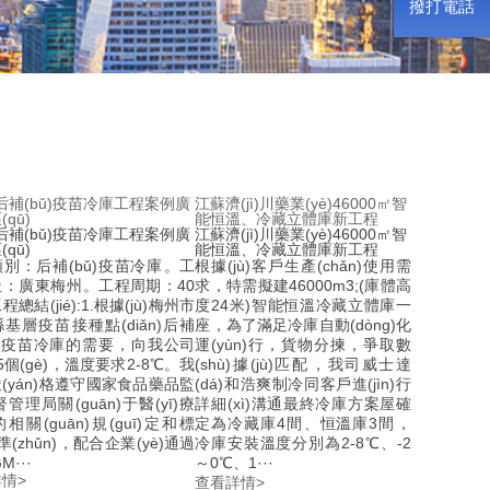
撥打電話
℃后補(bǔ)疫苗冷庫工程案例廣
江蘇濟(jì)川藥業(yè)46000㎡智
qū)
能恒溫、冷藏立體庫新工程
℃后補(bǔ)疫苗冷庫工程案例廣
江蘇濟(jì)川藥業(yè)46000㎡智
qū)
能恒溫、冷藏立體庫新工程
別：后補(bǔ)疫苗冷庫。工
根據(jù)客戶生產(chǎn)使用需
：廣東梅州。工程周期：40
求，特需擬建46000m3;(庫體高
。工程總結(jié):1.根據(jù)梅州市
度24米)智能恒溫冷藏立體庫一
基層疫苗接種點(diǎn)后補
座，為了滿足冷庫自動(dòng)化
)充疫苗冷庫的需要，向我公司
運(yùn)行，貨物分揀，爭取數
個(gè)，溫度要求2-8℃。我
(shù)據(jù)匹配，我司威士達
(yán)格遵守國家食品藥品監
(dá)和浩爽制冷同客戶進(jìn)行
n)督管理局關(guān)于醫(yī)療
詳細(xì)溝通最終冷庫方案屋確
相關(guān)規(guī)定和標
定為冷藏庫4間、恒溫庫3間，
o)準(zhǔn)，配合企業(yè)通過
冷庫安裝溫度分別為2-8℃、-2
M···
～0℃、1···
情>
查看詳情>