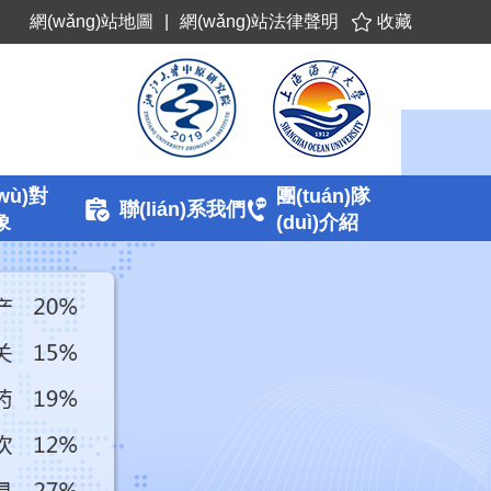
網(wǎng)站地圖
|
網(wǎng)站法律聲明
收藏
wù)對
團(tuán)隊
聯(lián)系我們
)象
(duì)介紹