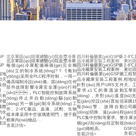
SP
北京軍區(qū)陸軍總醫(yī)院血漿冷庫
四川科倫藥業(yè)GSP藥
2-8
北京軍區(qū)陸軍總醫(yī)院血漿冷庫
品冷藏庫安裝工程案例
東社區(
SP
四川科倫藥業(yè)GSP藥
2-8
每個(gè)冷庫配備兩個(gè)完全獨
品冷藏庫安裝工程案例
東社區(
(dú)立的制冷系統(tǒng)?？刂葡到
程地
四川科倫藥業(yè)GSP藥
工程類
y(tǒng)采用全PLC程序控制，一用一
0天
品冷藏庫安裝工程案例,
程地址
備高端制冷設(shè)備。當(dāng)任何
股份
針對(duì)用戶URS文件
天
部件故障影響冷庫安全運(yùn)行時
，
要求±1℃的庫溫波動
五華縣
(shí)，PLC智能控制故障系統
，只有
(dòng)，并對(duì)溫度
(bǔ
(tǒng)停止并自動(dòng)驅(qū)動
研發
監(jiān)控設(shè)置短信
采購15
(dòng)另一個(gè)制冷系統(tǒng)工
“國際
報(bào)警、故障自動
公司嚴
作。2~8℃藥品、血液、試劑、生物
”的生
(dòng)切換、遠(yuǎn)程
(jiā
樣本庫采用中空玻璃透明門，便于觀
為人
PLC集中控制等要求。整
冷庫的
察庫內(nèi)物品···
滅活
個(gè)項(xiàng)目定制規
(biā
查看詳情>
(guī)格較高。
GSP.G
查看詳
查看詳情>