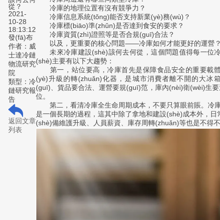
從？
冷庫的地理位置有沒有競爭力？
2021-
冷庫信息系統(tǒng)能否支持新業(yè)務(wù)？
10-28
冷庫標(biāo)準(zhǔn)是否達到食安的要求？
18:13:12
冷庫資質(zhì)證照等是否合規(guī)合法？
發(fā)布
以及，更重要的核心問題——冷庫如何才能更好的運營
作者：
威
未來冷庫建設(shè)該何去何從，這個問題值得每一位冷鏈人
士達冷鏈
(shè)主要有以下大趨勢：
物流研究
第一，站位要高，冷庫首先是保障食品安全的重要載體
院
(yè)升級的轉(zhuǎn)化器，是城市消費者離不開的大冰箱
類型：
冷
(guī)、貨品要合法、運營要規(guī)范，庫內(nèi)衛(wèi
鏈研究報
位。
告
第二，看清冷庫全生命周期成本，不要只算眼前賬。冷庫
是一個長期的過程，這其中除了拿地和建設(shè)成本外，
返回文章
(shè)備維護升級、人員薪資、庫存周轉(zhuǎn)等也是
列表