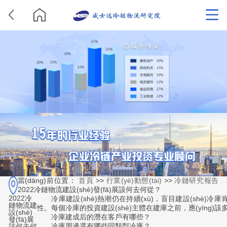
當(dāng)前位置：
首頁
>>
行業(yè)動態(tài)
>>
冷鏈研究報告
2022冷鏈物流建設(shè)發(fā)展該何去何從？
2022冷
冷庫建設(shè)熱潮仍在持續(xù)，盲目建設(shè)冷庫
鏈物流建
性。每個冷庫的投資建設(shè)主體在建庫之前，應(yīng)該多問
設(shè)
冷庫建成后的潛在客戶有哪些？
發(fā)展
冷庫周邊還有哪些同類型冷庫？
該何去何